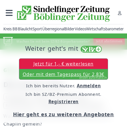
Kreis BB
Blaulicht
Sport
Überregional
Bilder
Videos
Wirtschaftsbarometer
Machen Sie mit beim SZ/BZ-Bürgerbarometer!
Jetzt abstimmen
Weiter geht's mit
Jetzt für 1,- € weiterlesen
Glosse
Oder mit dem Tagespass für 2,83€
endet automatisch
Die starke Linke
Ich bin bereits Nutzer.
Anmelden
Ich bin SZ/BZ-Premium Abonnent.
Linkshänder
Genies
Leonardo da Vinci
Registrieren
Paul McCartney
Albert Einstein
Charlie Chaplin
Hier geht es zu weiteren Angeboten
Was haben Da Vinci, McCartney, Einstein und
Chaplin gemein?