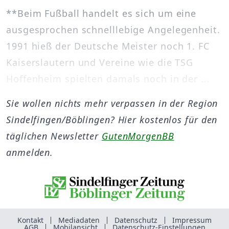
**Beim Fußball handelt es sich um eine
ausgesprochen schnelllebige Angelegenheit.
1991 hieß der Deutsche Meister noch 1. FC
Kaiserslautern und Vereine wie die TSG
Hoffenheim spielten damals noch in der ...
Sie wollen nichts mehr verpassen in der Region
Sindelfingen/Böblingen? Hier kostenlos für den
täglichen Newsletter
GutenMorgenBB
anmelden.
Kontakt
Mediadaten
Datenschutz
Impressum
AGB
Mobilansicht
Datenschutz-Einstellungen