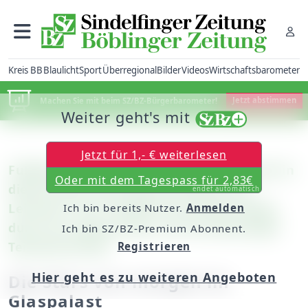
Kreis BB
Blaulicht
Sport
Überregional
Bilder
Videos
Wirtschaftsbarometer
Machen Sie mit beim SZ/BZ-Bürgerbarometer!
Jetzt abstimmen
Weiter geht's mit
Jetzt für 1,- € weiterlesen
Fußball: Der 27. Junior Cup besticht auch in
Oder mit dem Tagespass für 2,83€
diesem Jahr dank Mannschaften wie
endet automatisch
Leicester City, Schalke 04 und RB Leipzig
Ich bin bereits Nutzer.
Anmelden
durch ein spannendes und hochklassiges
Ich bin SZ/BZ-Premium Abonnent.
Teilnehmerfeld
Registrieren
Hier geht es zu weiteren Angeboten
Die Stars von morgen im
Glaspalast