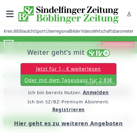
Kreis BB
Blaulicht
Sport
Überregional
Bilder
Videos
Wirtschaftsbarometer
Machen Sie mit beim SZ/BZ-Bürgerbarometer!
Jetzt abstimmen
Weiter geht's mit
Jetzt für 1,- € weiterlesen
Landesliga, Männer:
Oder mit dem Tagespass für 2,83€
endet automatisch
Die SVB testet den Spitzenreiter
Ich bin bereits Nutzer.
Anmelden
Ich bin SZ/BZ-Premium Abonnent.
Samstag, 19. Januar 2008, 00:00 Uhr
Registrieren
Artikel vorlesen
Exklusiv für Abonnenten
Hier geht es zu weiteren Angeboten