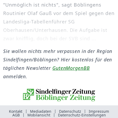
"Unmöglich ist nichts", sagt Böblingens
Routinier Olaf Gauß vor dem Spiel gegen den
Landesliga-Tabellenführer SG
Oberhausen/Unterhausen. Die Aufgabe ist
zwar knifflig, doch bei der SVB sind ...
Sie wollen nichts mehr verpassen in der Region
Sindelfingen/Böblingen? Hier kostenlos für den
täglichen Newsletter
GutenMorgenBB
anmelden.
Kontakt
Mediadaten
Datenschutz
Impressum
AGB
Mobilansicht
Datenschutz-Einstellungen