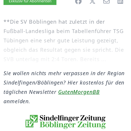
Artikel vorlesen
Exklusiv für Abonnenten
**Die SV Böblingen hat zuletzt in der
Fußball-Landesliga beim Tabellenführer TSG
Tübingen eine sehr gute Leistung gezeigt,
obgleich das Resultat gegen sie spricht. Die
SVB unterlag mit 2:4 Toren. Bereits ...
Sie wollen nichts mehr verpassen in der Region
Sindelfingen/Böblingen? Hier kostenlos für den
täglichen Newsletter
GutenMorgenBB
anmelden.