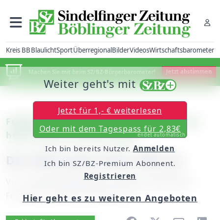
Kreis BB
Blaulicht
Sport
Überregional
Bilder
Videos
Wirtschaftsbarometer
Machen Sie mit beim SZ/BZ-Bürgerbarometer!
Jetzt abstimmen
Weiter geht's mit
Jetzt für 1,- € weiterlesen
Fußball – Landesliga: Böblingen erwartet
Oder mit dem Tagespass für 2,83€
heute Abend Schwenningen
endet automatisch
Ich bin bereits Nutzer.
Anmelden
Die SVB weicht dem VfB aus
Ich bin SZ/BZ-Premium Abonnent.
Registrieren
Von
unserem Mitarbeiter Thomas Oberdorfer
Freitag, 19. Mai 2017, 06:00 Uhr
Hier geht es zu weiteren Angeboten