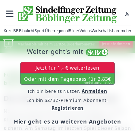
Kreis BB
Blaulicht
Sport
Überregional
Bilder
Videos
Wirtschaftsbarometer
Machen Sie mit beim SZ/BZ-Bürgerbarometer!
Jetzt abstimmen
Weiter geht's mit
Jetzt für 1,- € weiterlesen
Fußball – Landesliga: Der FC Gärtringen
Oder mit dem Tagespass für 2,83€
bittet Böblingen zum Derby
endet automatisch
Ich bin bereits Nutzer.
Anmelden
Die SVB will den Derby-Dreier
Ich bin SZ/BZ-Premium Abonnent.
Registrieren
Noch ein Punkt fehlt dem FC Gärtringen, um den
Klassenverbleib in der Fußball-Landesliga zu
Hier geht es zu weiteren Angeboten
sichern. Am Samstag im letzten Spiel dieser Saison