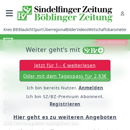
Kreis BB
Blaulicht
Sport
Überregional
Bilder
Videos
Wirtschaftsbarometer
Machen Sie mit beim SZ/BZ-Bürgerbarometer!
Jetzt abstimmen
Weiter geht's mit
Jetzt für 1,- € weiterlesen
Tennis: Bei den 5. Sindelfingen Senior Open
Oder mit dem Tagespass für 2,83€
tummelten sich in allen Altersklassen
endet automatisch
zahlreiche Hochkaräter
Ich bin bereits Nutzer.
Anmelden
Ich bin SZ/BZ-Premium Abonnent.
Die Tennis-Elite gibt sich die
Registrieren
Ehre
Hier geht es zu weiteren Angeboten
208 Tennisspieler kämpften bei