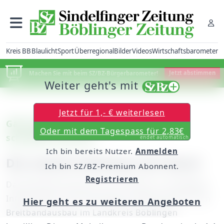
Kreis BB
Blaulicht
Sport
Überregional
Bilder
Videos
Wirtschaftsbarometer
Machen Sie mit beim SZ/BZ-Bürgerbarometer!
Jetzt abstimmen
Weiter geht's mit
Jetzt für 1,- € weiterlesen
Gärtringen: Die Gemeinde bekommt
Oder mit dem Tagespass für 2,83€
schnelles Internet
endet automatisch
Ich bin bereits Nutzer.
Anmelden
Die zweite Zahlung vom Bund
Ich bin SZ/BZ-Premium Abonnent.
Registrieren
Das Bundesministerium für Verkehr und digitale
Infrastruktur hat eine weitere Förderung für den
Hier geht es zu weiteren Angeboten
Breitbandausbau im Landkreis Böblingen