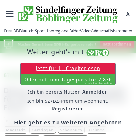
Kreis BB
Blaulicht
Sport
Überregional
Bilder
Videos
Wirtschaftsbarometer
Machen Sie mit beim SZ/BZ-Bürgerbarometer!
Jetzt abstimmen
Weiter geht's mit
Jetzt für 1,- € weiterlesen
670 000 Euro kosten so ein Unimog
Oder mit dem Tagespass für 2,83€
endet automatisch
Dieser besondere Unimog geht
Ich bin bereits Nutzer.
Anmelden
für den Kreis Böblingen durchs
Ich bin SZ/BZ-Premium Abonnent.
Feuer
Registrieren
Kreis Böblingen
Feuerwehr
Markus Priesching
Hier geht es zu weiteren Angeboten
Magstadt
Gärtringen
Schönbuch
Unimog