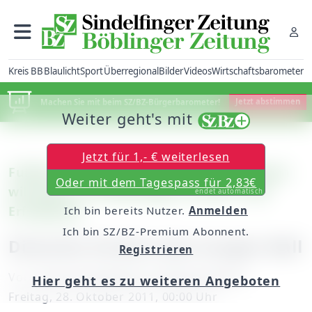
Kreis BB
Blaulicht
Sport
Überregional
Bilder
Videos
Wirtschaftsbarometer
Machen Sie mit beim SZ/BZ-Bürgerbarometer!
Jetzt abstimmen
Weiter geht's mit
Jetzt für 1,- € weiterlesen
Fußball – Landesliga: Der VfL Sindelfingen
Oder mit dem Tagespass für 2,83€
will gegen TuS Metzingen zurück in die
endet automatisch
Erfolgsspur
Ich bin bereits Nutzer.
Anmelden
Ich bin SZ/BZ-Premium Abonnent.
Dietsche fordert den langen Ball
Registrieren
Von
unserem Redakteur Philipp Hamann
Hier geht es zu weiteren Angeboten
Freitag, 28. Oktober 2011, 00:00 Uhr