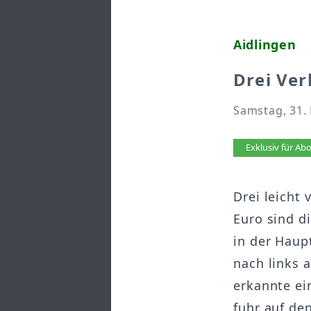
Aidlingen
Drei Ver
Samstag, 31.
Artikel 
Exklusiv für A
Drei leicht
Euro sind d
in der Haupt
nach links 
erkannte ei
fuhr auf de