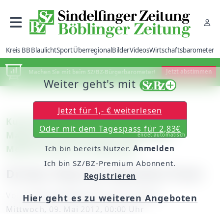
Kreis BB
Blaulicht
Sport
Überregional
Bilder
Videos
Wirtschaftsbarometer
Machen Sie mit beim SZ/BZ-Bürgerbarometer!
Jetzt abstimmen
Weiter geht's mit
Jetzt für 1,- € weiterlesen
Kunstrad – Jugend: Das Duo des SV
Oder mit dem Tagespass für 2,83€
Magstadt landet bei der deutschen
endet automatisch
Meisterschaft auf Platz drei
Ich bin bereits Nutzer.
Anmelden
Ich bin SZ/BZ-Premium Abonnent.
Dritter Platz für Beuttler/Tisch
Registrieren
Von
unserem Mitarbeiter Peter Maier
Hier geht es zu weiteren Angeboten
Mittwoch, 09. Mai 2012, 00:00 Uhr