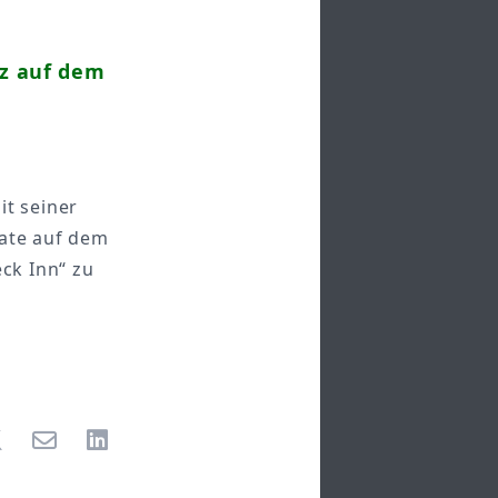
uz auf dem
it seiner
nate auf dem
eck Inn“ zu