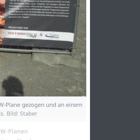
LKW-Plane gezogen und an einem
s. Bild: Staber
LKW-Planen