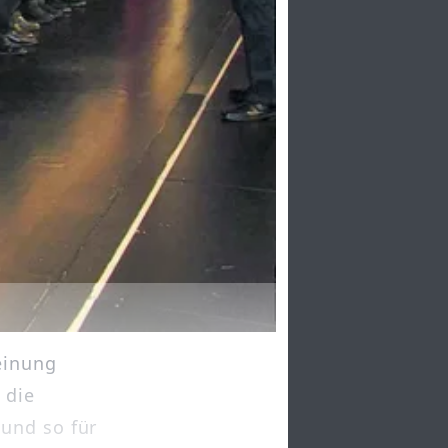
einung
 die
und so für