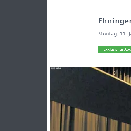
Ehninge
Montag, 11. J
Artikel 
Exklusiv für A