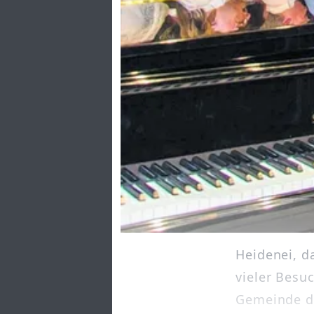
Heidenei, d
vieler Besu
Gemeinde do