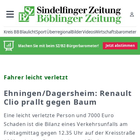
Kreis BB
Blaulicht
Sport
Überregional
Bilder
Videos
Wirtschaftsbarometer
Machen Sie mit beim SZ/BZ-Bürgerbarometer!
Jetzt abstimmen
Fahrer leicht verletzt
Ehningen/Dagersheim: Renault
Clio prallt gegen Baum
Eine leicht verletzte Person und 7000 Euro
Schaden ist die Bilanz eines Verkehrsunfalls am
Freitagmittag gegen 12.35 Uhr auf der Kreisstraße