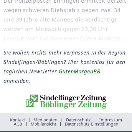
Der Polizeiposten Ehningen ermittelt derzeit
wegen schweren Diebstahls gegen zwei 34
und 39 Jahre alte Männer, die verdächtigt
werden am Mittwoch gegen 23.30 Uhr
Leergut vom Gelände eines Edeka-Marktes ...
Sie wollen nichts mehr verpassen in der Region
Sindelfingen/Böblingen? Hier kostenlos für den
täglichen Newsletter
GutenMorgenBB
anmelden.
Kontakt
Mediadaten
Datenschutz
Impressum
AGB
Mobilansicht
Datenschutz-Einstellungen