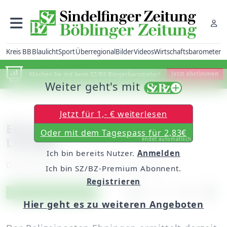
Kreis BB
Blaulicht
Sport
Überregional
Bilder
Videos
Wirtschaftsbarometer
Machen Sie mit beim SZ/BZ-Bürgerbarometer!
Jetzt abstimmen
Weiter geht's mit
Jetzt für 1,- € weiterlesen
Ehningen: Männer stehlen
Oder mit dem Tagespass für 2,83€
Leergut
endet automatisch
Ich bin bereits Nutzer.
Anmelden
Donnerstag, 23. März 2017, 15:53 Uhr
Ich bin SZ/BZ-Premium Abonnent.
Registrieren
Artikel vorlesen
Exklusiv für Abonnenten
Hier geht es zu weiteren Angeboten