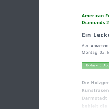
American Fo
Diamonds 2
Ein Leck
Von
unserem 
Montag, 03. 
Artikel 
Exklusiv für A
Die Holzge
Kunstrasen
Darmstadt 
behielt die