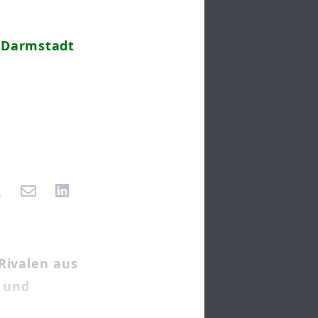
- Darmstadt
Rivalen aus
 und