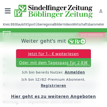
Kreis BB
Blaulicht
Sport
Überregional
Bilder
Videos
Wirtschaftsbarometer
Machen Sie mit beim SZ/BZ-Bürgerbarometer!
Jetzt abstimmen
Weiter geht's mit
Jetzt für 1,- € weiterlesen
Motocross: Volles Haus bei der
Oder mit dem Tagespass für 2,83€
Internationalen Deutschen Meisterschaft
endet automatisch
auf dem Holzgerlinger Schützenbühlring
Ich bin bereits Nutzer.
Anmelden
Ich bin SZ/BZ-Premium Abonnent.
Ein Spektakel mit 5000 Gästen
Registrieren
Von
unserem Mitarbeiter Thomas Oberdorfer
Hier geht es zu weiteren Angeboten
Montag, 10. September 2007, 00:00 Uhr