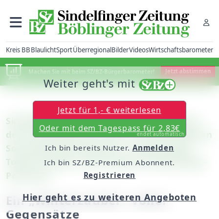
Kreis BB
Blaulicht
Sport
Überregional
Bilder
Videos
Wirtschaftsbarometer
Machen Sie mit beim SZ/BZ-Bürgerbarometer!
Jetzt abstimmen
Weiter geht's mit
Jetzt für 1,- € weiterlesen
Sindelfingen: Das Jubiläumsjahr beschert
Oder mit dem Tagespass für 2,83€
der Innenstadt den ersten verkaufsoffenen
endet automatisch
Sonntag Ende Dezember / City-Manager
Ich bin bereits Nutzer.
Anmelden
Torben Schäfer sieht großes Entwicklungs-
Ich bin SZ/BZ-Premium Abonnent.
Potenzial
Registrieren
Hier geht es zu weiteren Angeboten
Ein „Winterzauber“ voller
Gegensätze