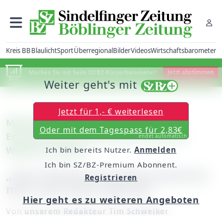
Kreis BB
Blaulicht
Sport
Überregional
Bilder
Videos
Wirtschaftsbarometer
Machen Sie mit beim SZ/BZ-Bürgerbarometer!
Jetzt abstimmen
Weiter geht's mit
Jetzt für 1,- € weiterlesen
Maichingen: 5,9 Millionen Euro für
Oder mit dem Tagespass für 2,83€
Erweiterung und Mensa der Johannes-
endet automatisch
Widmann-Schule
Ich bin bereits Nutzer.
Anmelden
Ich bin SZ/BZ-Premium Abonnent.
„Eine Schule wie diese wünscht
Registrieren
man sich doch überall“
Hier geht es zu weiteren Angeboten
Von
unserem Redakteur Tim Schweiker