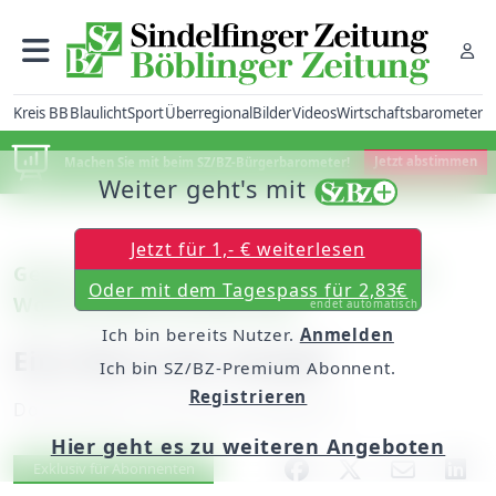
Kreis BB
Blaulicht
Sport
Überregional
Bilder
Videos
Wirtschaftsbarometer
Machen Sie mit beim SZ/BZ-Bürgerbarometer!
Jetzt abstimmen
Weiter geht's mit
Jetzt für 1,- € weiterlesen
Genuss regional: Jubiläumsknacker am
Oder mit dem Tagespass für 2,83€
Wochenende auf dem Rost
endet automatisch
Ich bin bereits Nutzer.
Anmelden
Eine Wurst für Sindolf
Ich bin SZ/BZ-Premium Abonnent.
Registrieren
Donnerstag, 18. Juli 2013, 00:00 Uhr
Hier geht es zu weiteren Angeboten
Artikel vorlesen
Exklusiv für Abonnenten