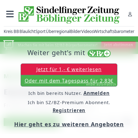
Kreis BB
Blaulicht
Sport
Überregional
Bilder
Videos
Wirtschaftsbarometer
Machen Sie mit beim SZ/BZ-Bürgerbarometer!
Jetzt abstimmen
Weiter geht's mit
Jetzt für 1,- € weiterlesen
Mercedes-Vito
Oder mit dem Tagespass für 2,83€
endet automatisch
Emissionsfreie Mobilität
Ich bin bereits Nutzer.
Anmelden
Ich bin SZ/BZ-Premium Abonnent.
Freitag, 26. Februar 2010, 00:00 Uhr
Registrieren
Artikel vorlesen
Exklusiv für Abonnenten
Hier geht es zu weiteren Angeboten