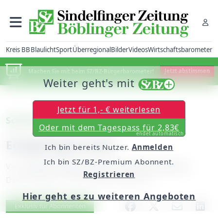
Kreis BB
Blaulicht
Sport
Überregional
Bilder
Videos
Wirtschaftsbarometer
Machen Sie mit beim SZ/BZ-Bürgerbarometer!
Jetzt abstimmen
Weiter geht's mit
Jetzt für 1,- € weiterlesen
Schönaich: Espressoladen
Oder mit dem Tagespass für 2,83€
endet automatisch
Endgültiges Ende
Ich bin bereits Nutzer.
Anmelden
Ich bin SZ/BZ-Premium Abonnent.
Von
unserer Mitarbeiterin Cornelia Hofmann
Registrieren
Donnerstag, 15. Mai 2008, 00:00 Uhr
Hier geht es zu weiteren Angeboten
Artikel vorlesen
Exklusiv für Abonnenten