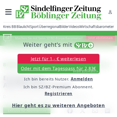
Kreis BB
Blaulicht
Sport
Überregional
Bilder
Videos
Wirtschaftsbarometer
Machen Sie mit beim SZ/BZ-Bürgerbarometer!
Jetzt abstimmen
Weiter geht's mit
Jetzt für 1,- € weiterlesen
Böblingen: Kaufmännisches Schulzentrum
Oder mit dem Tagespass für 2,83€
endet automatisch
Erfolgreiche
Ich bin bereits Nutzer.
Anmelden
Abschlussprüfungen
Ich bin SZ/BZ-Premium Abonnent.
Registrieren
Donnerstag, 09. August 2007, 00:00 Uhr
Hier geht es zu weiteren Angeboten
Artikel vorlesen
Exklusiv für Abonnenten