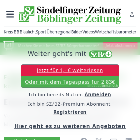
Kreis BB
Blaulicht
Sport
Überregional
Bilder
Videos
Wirtschaftsbarometer
Machen Sie mit beim SZ/BZ-Bürgerbarometer!
Jetzt abstimmen
Weiter geht's mit
Jetzt für 1,- € weiterlesen
Fußball Kreisliga B: Der FC Gärtringen II
Oder mit dem Tagespass für 2,83€
kommt in Fahrt
endet automatisch
Ich bin bereits Nutzer.
Anmelden
Erste Niederlage für den VfL II
Ich bin SZ/BZ-Premium Abonnent.
Registrieren
Von
unserem Mitarbeiter Bernhard Radunz
Montag, 19. November 2007, 00:00 Uhr
Hier geht es zu weiteren Angeboten