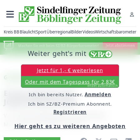
Kreis BB
Blaulicht
Sport
Überregional
Bilder
Videos
Wirtschaftsbarometer
Machen Sie mit beim SZ/BZ-Bürgerbarometer!
Jetzt abstimmen
Weiter geht's mit
Jetzt für 1,- € weiterlesen
Grafenau: Jugendarbeit
Oder mit dem Tagespass für 2,83€
endet automatisch
Erster Bericht der
Ich bin bereits Nutzer.
Anmelden
Jugendreferenten
Ich bin SZ/BZ-Premium Abonnent.
Registrieren
Von
unserem Mitarbeiter Heinz Richter
Montag, 04. Mai 2009, 00:00 Uhr
Hier geht es zu weiteren Angeboten