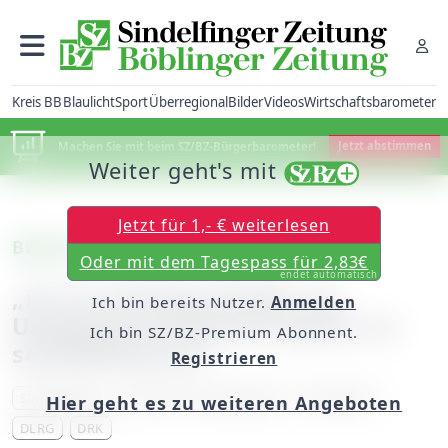
Kreis BB
Blaulicht
Sport
Überregional
Bilder
Videos
Wirtschaftsbarometer
Machen Sie mit beim SZ/BZ-Bürgerbarometer!
Jetzt abstimmen
Weiter geht's mit
Jetzt für 1,- € weiterlesen
Birgit Bux lobt das Konzept
Oder mit dem Tagespass für 2,83€
endet automatisch
„Es ist wichtig Schüler im
Ich bin bereits Nutzer.
Anmelden
Umgang mit Katastrophen zu
Ich bin SZ/BZ-Premium Abonnent.
sensibilisieren“
Registrieren
Sindelfingen
Schulen Kreis Böblingen
Feuerwehr
Hier geht es zu weiteren Angeboten
DLRG
DRK