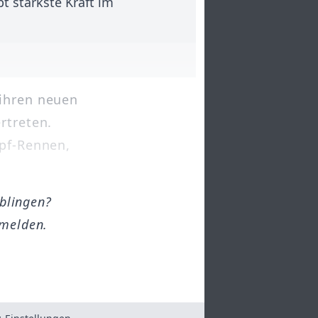
bt stärkste Kraft im
 ihren neuen
rtreten.
opf-Rennen,
öblingen?
melden.