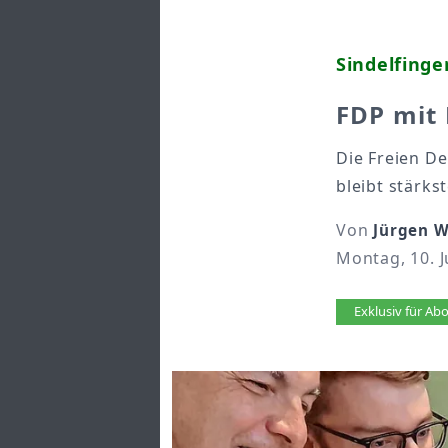
Sindelfing
FDP mit 
Die Freien D
bleibt stärkst
Von
Jürgen W
Montag, 10. J
Artikel 
Exklusiv für A