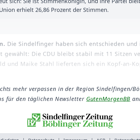
eut sich: Sie ist Stimmenkönigin, und ihre Partei blei
Union erhielt 26,86 Prozent der Stimmen.
n.
Die Sindelfinger haben sich entschieden und
 gewählt: Die CDU bleibt stabil mit 11 Sitzen ve
ld und Maike Stahl lieferten sich ein Kopf-an-K
ichts mehr verpassen in der Region Sindelfingen/B
os für den täglichen Newsletter
GutenMorgenBB
an