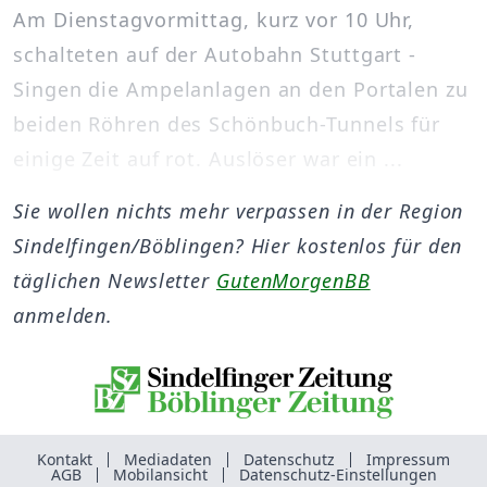
Am Dienstagvormittag, kurz vor 10 Uhr,
schalteten auf der Autobahn Stuttgart -
Singen die Ampelanlagen an den Portalen zu
beiden Röhren des Schönbuch-Tunnels für
einige Zeit auf rot. Auslöser war ein ...
Sie wollen nichts mehr verpassen in der Region
Sindelfingen/Böblingen? Hier kostenlos für den
täglichen Newsletter
GutenMorgenBB
anmelden.
Kontakt
Mediadaten
Datenschutz
Impressum
AGB
Mobilansicht
Datenschutz-Einstellungen