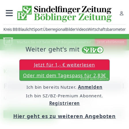
Kreis BB
Blaulicht
Sport
Überregional
Bilder
Videos
Wirtschaftsbarometer
Machen Sie mit beim SZ/BZ-Bürgerbarometer!
Jetzt abstimmen
Weiter geht's mit
Jetzt für 1,- € weiterlesen
Kreis Böblingen: Autobahn
Oder mit dem Tagespass für 2,83€
endet automatisch
Fehlalarm im Schönbuch-Tunnel
Ich bin bereits Nutzer.
Anmelden
Ich bin SZ/BZ-Premium Abonnent.
Mittwoch, 12. August 2009, 00:00 Uhr
Registrieren
Artikel vorlesen
Exklusiv für Abonnenten
Hier geht es zu weiteren Angeboten