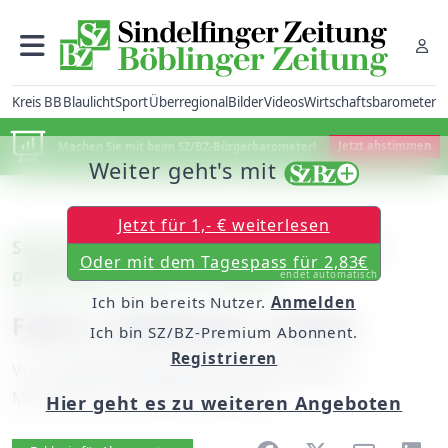
Kreis BB
Blaulicht
Sport
Überregional
Bilder
Videos
Wirtschaftsbarometer
Machen Sie mit beim SZ/BZ-Bürgerbarometer!
Jetzt abstimmen
Weiter geht's mit
Jetzt für 1,- € weiterlesen
Steinenbronn: 18 Vereine organisieren
Oder mit dem Tagespass für 2,83€
gemeinsam das 27. Dorffest
endet automatisch
Ich bin bereits Nutzer.
Anmelden
Feiern, Schwätzen, Lachen
Ich bin SZ/BZ-Premium Abonnent.
Registrieren
Von
unserem Mitarbeiter Daniel Krauter
Montag, 25. Juni 2007, 00:00 Uhr
Hier geht es zu weiteren Angeboten