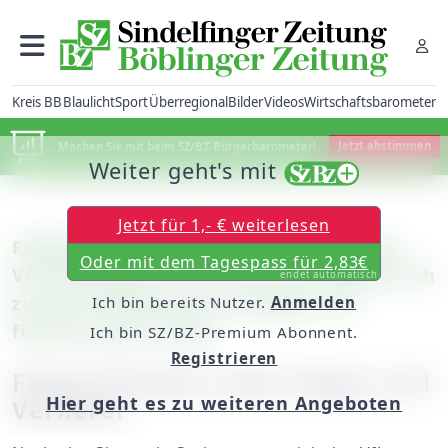
Kreis BB
Blaulicht
Sport
Überregional
Bilder
Videos
Wirtschaftsbarometer
Machen Sie mit beim SZ/BZ-Bürgerbarometer!
Jetzt abstimmen
Weiter geht's mit
Jetzt für 1,- € weiterlesen
Fußball – Verbandsliga: VfL Sindelfingen –
Oder mit dem Tagespass für 2,83€
VfL Pfullingen 2:2 (1:1) / Der VfL kämpft sich
endet automatisch
zurück ins Spiel und schnuppert am
Ich bin bereits Nutzer.
Anmelden
fünften Sieg in Folge
Ich bin SZ/BZ-Premium Abonnent.
Registrieren
Flotte Nummer ohne Sieger und
Hier geht es zu weiteren Angeboten
Verlierer