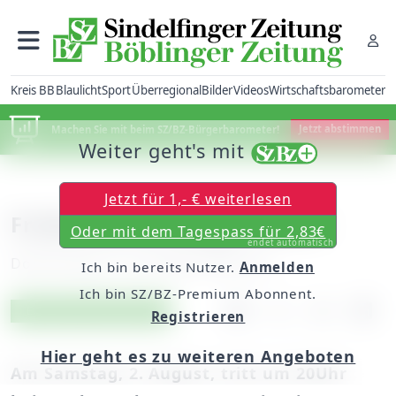
Kreis BB
Blaulicht
Sport
Überregional
Bilder
Videos
Wirtschaftsbarometer
Machen Sie mit beim SZ/BZ-Bürgerbarometer!
Jetzt abstimmen
Weiter geht's mit
Jetzt für 1,- € weiterlesen
Freikarten für Roger Cicero
Oder mit dem Tagespass für 2,83€
endet automatisch
Donnerstag, 31. Juli 2008, 00:00 Uhr
Ich bin bereits Nutzer.
Anmelden
Ich bin SZ/BZ-Premium Abonnent.
Artikel vorlesen
Exklusiv für Abonnenten
Registrieren
Hier geht es zu weiteren Angeboten
Am Samstag, 2. August, tritt um 20Uhr