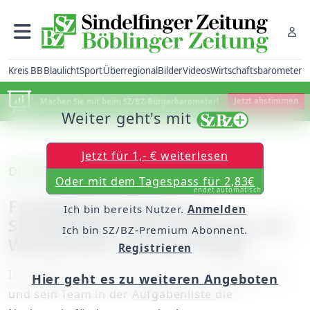
Kreis BB
Blaulicht
Sport
Überregional
Bilder
Videos
Wirtschaftsbarometer
Machen Sie mit beim SZ/BZ-Bürgerbarometer!
Jetzt abstimmen
Weiter geht's mit
Jetzt für 1,- € weiterlesen
Die SZ/BZ-Reportage
Oder mit dem Tagespass für 2,83€
endet automatisch
Frühlingserwachen im
Ich bin bereits Nutzer.
Anmelden
Sindelfinger Wald: Eine Zeit des
Ich bin SZ/BZ-Premium Abonnent.
Wachstums und der Pflege
Registrieren
Im Frühjahr rückt für Revierförster Markus Klas
Hier geht es zu weiteren Angeboten
und sein Team in der Aufgabenliste die