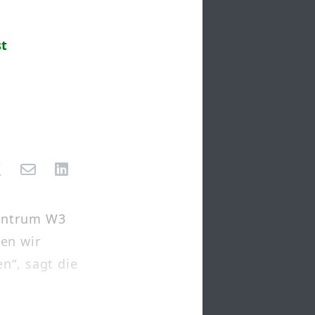
st
zentrum W3
en wir
n“, sagt die