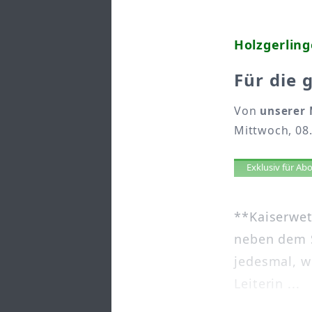
Holzgerling
Für die 
Von
unserer 
Mittwoch, 08
Artikel 
Exklusiv für A
**Kaiserwet
neben dem 
jedesmal, w
Leiterin ...