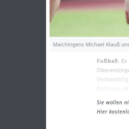
Maichingens Michael Klauß und
Fußball.
Es 
Oberensinge
Verbandslig
Richtung de
Sie wollen n
Hier kostenl