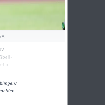
e/A
SV
ßball-
el in
öblingen?
melden.