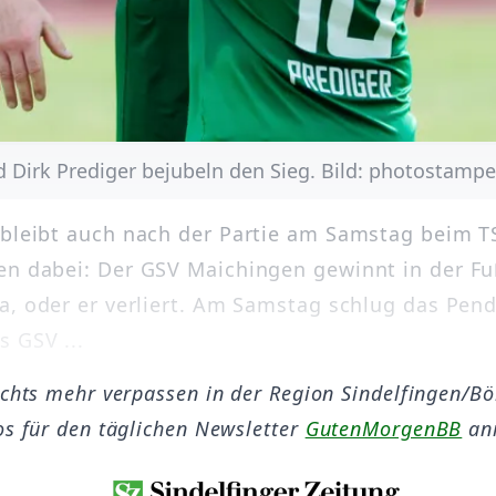
 Dirk Prediger bejubeln den Sieg. Bild: photostamp
bleibt auch nach der Partie am Samstag beim T
n dabei: Der GSV Maichingen gewinnt in der Fu
a, oder er verliert. Am Samstag schlug das Pend
s GSV ...
ichts mehr verpassen in der Region Sindelfingen/B
os für den täglichen Newsletter
GutenMorgenBB
an