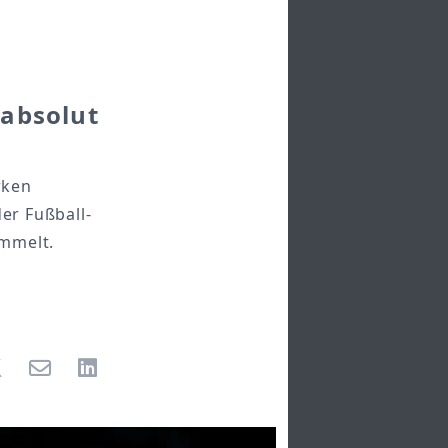
 absolut
rken
er Fußball-
ammelt.