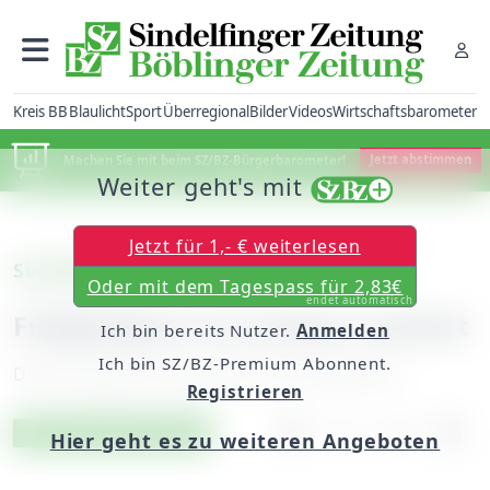
Kreis BB
Blaulicht
Sport
Überregional
Bilder
Videos
Wirtschaftsbarometer
Machen Sie mit beim SZ/BZ-Bürgerbarometer!
Jetzt abstimmen
Weiter geht's mit
Jetzt für 1,- € weiterlesen
Sindelfingen
Oder mit dem Tagespass für 2,83€
endet automatisch
Fußgängerin ist schwer verletzt
Ich bin bereits Nutzer.
Anmelden
Ich bin SZ/BZ-Premium Abonnent.
Donnerstag, 06. Dezember 2018, 06:00 Uhr
Registrieren
Artikel vorlesen
Exklusiv für Abonnenten
Hier geht es zu weiteren Angeboten