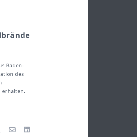
dbrände
us Baden-
ation des
n
 erhalten.