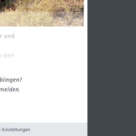
r und
n den
öblingen?
melden.
-Einstellungen