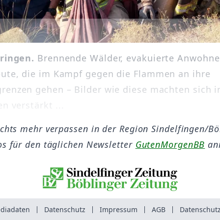
tringen.
Brennende Wälder, evakuierte Anwohne
ute, die im Kampf gegen die Flammen an ihre
renzen gehen – Bilder wie diese machten sich i
en verstärkt ...
ichts mehr verpassen in der Region Sindelfingen/B
os für den täglichen Newsletter
GutenMorgenBB
an
diadaten
Datenschutz
Impressum
AGB
Datenschutz