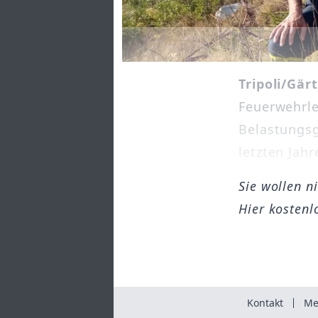
Tripoli/Gär
Feuerwehrle
Belastungsg
letzten Jahr
Sie wollen n
Hier kostenl
Kontakt
Me