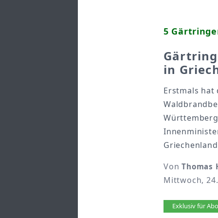
5 Gärtringe
Gärtrin
in Griec
Erstmals hat
Waldbrandbek
Württemberg,
Innenministe
Griechenland
Von
Thomas H
Mittwoch, 24.
Artikel 
Exklusiv für A