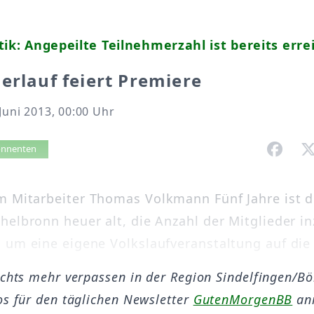
tik: Angepeilte Teilnehmerzahl ist bereits erre
erlauf feiert Premiere
Juni 2013, 00:00 Uhr
vorlesen
bonnenten
 Mitarbeiter Thomas Volkmann Fünf Jahre ist de
helbronn heuer alt, die Anzahl der Mitglieder i
 um eine eigene Volkslaufveranstaltung auf die 
ichts mehr verpassen in der Region Sindelfingen/B
os für den täglichen Newsletter
GutenMorgenBB
an