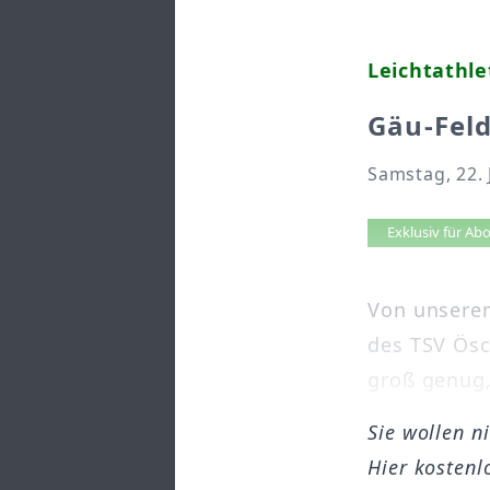
Leichtathle
Gäu-Feld
Samstag, 22. 
Artikel 
Exklusiv für A
Von unserem
des TSV Ösc
groß genug,
Sie wollen n
Hier kostenl