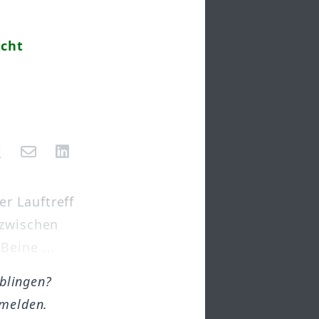
icht
r Lauftreff
nzwischen
Beine ...
öblingen?
melden.