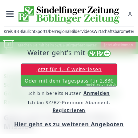
Kreis BB
Blaulicht
Sport
Überregional
Bilder
Videos
Wirtschaftsbarometer
Machen Sie mit beim SZ/BZ-Bürgerbarometer!
Jetzt abstimmen
Weiter geht's mit
Jetzt für 1,- € weiterlesen
Sindelfingen/Böblingen/Gechingen:
Oder mit dem Tagespass für 2,83€
Schüler-Kosmonautinnen aus dem
endet automatisch
Goldberg-Gymnasium lernen russische
Ich bin bereits Nutzer.
Anmelden
Raumfahrt kennen
Ich bin SZ/BZ-Premium Abonnent.
Registrieren
Ganz nah dran an der Mars-
Hier geht es zu weiteren Angeboten
Mission