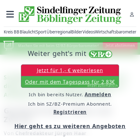
Kreis BB
Blaulicht
Sport
Überregional
Bilder
Videos
Wirtschaftsbarometer
Machen Sie mit beim SZ/BZ-Bürgerbarometer!
Jetzt abstimmen
Weiter geht's mit
Jetzt für 1,- € weiterlesen
Sindelfingen: Die Zwirnerei Ahr feierte in
Oder mit dem Tagespass für 2,83€
dieser Woche ihr 100-jähriges Bestehen /
endet automatisch
Anfänge in der Lützelwiesenstraße
Ich bin bereits Nutzer.
Anmelden
Ich bin SZ/BZ-Premium Abonnent.
Garbenstrickle, Fäden und
Registrieren
Zwirne
Hier geht es zu weiteren Angeboten
Von
Chefredakteur Jürgen Haar