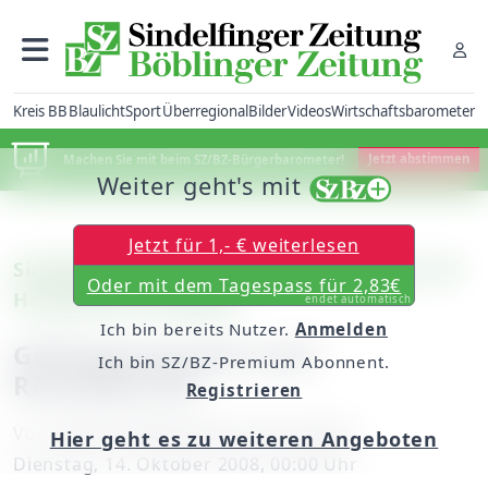
Kreis BB
Blaulicht
Sport
Überregional
Bilder
Videos
Wirtschaftsbarometer
Machen Sie mit beim SZ/BZ-Bürgerbarometer!
Jetzt abstimmen
Weiter geht's mit
Jetzt für 1,- € weiterlesen
Sindelfingen/Stuttgart: Pistolenschuss auf
Oder mit dem Tagespass für 2,83€
Handelshof-Parkplatz
endet automatisch
Ich bin bereits Nutzer.
Anmelden
Gefängnisstrafe nach
Ich bin SZ/BZ-Premium Abonnent.
Raubüberfall
Registrieren
Von
unserem Mitarbeiter Peter Maier
Hier geht es zu weiteren Angeboten
Dienstag, 14. Oktober 2008, 00:00 Uhr