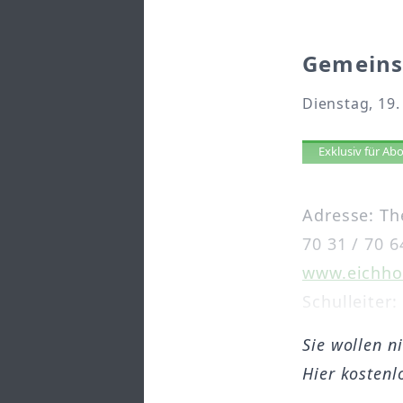
Gemeinsc
Dienstag, 19.
Artikel 
Exklusiv für A
Adresse: Th
70 31 / 70 6
www.eichho
Schulleiter:
Sie wollen n
Hier kostenl