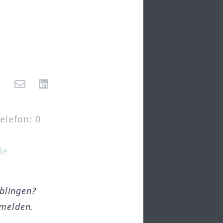
elefon: 0
de
öblingen?
melden.