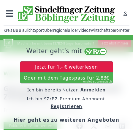
Kreis BB
Blaulicht
Sport
Überregional
Bilder
Videos
Wirtschaftsbarometer
Machen Sie mit beim SZ/BZ-Bürgerbarometer!
Jetzt abstimmen
Weiter geht's mit
Jetzt für 1,- € weiterlesen
Weil im Schönbuch
Oder mit dem Tagespass für 2,83€
endet automatisch
Genossenschaftsbank schließt
Ich bin bereits Nutzer.
Anmelden
Zweigstellen
Ich bin SZ/BZ-Premium Abonnent.
Registrieren
Freitag, 06. Mai 2016, 06:00 Uhr
Hier geht es zu weiteren Angeboten
Artikel vorlesen
Exklusiv für Abonnenten