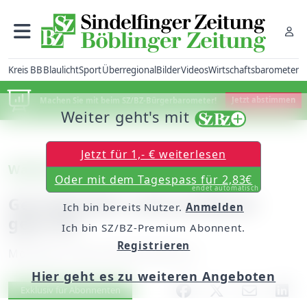
Kreis BB
Blaulicht
Sport
Überregional
Bilder
Videos
Wirtschaftsbarometer
Machen Sie mit beim SZ/BZ-Bürgerbarometer!
Jetzt abstimmen
Weiter geht's mit
Jetzt für 1,- € weiterlesen
Waldenbuch
Oder mit dem Tagespass für 2,83€
endet automatisch
Geschleudert und auf Baum
Ich bin bereits Nutzer.
Anmelden
geprallt
Ich bin SZ/BZ-Premium Abonnent.
Registrieren
Montag, 28. April 2008, 00:00 Uhr
Hier geht es zu weiteren Angeboten
Artikel vorlesen
Exklusiv für Abonnenten