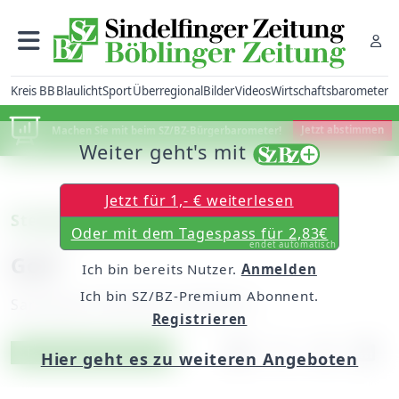
Kreis BB
Blaulicht
Sport
Überregional
Bilder
Videos
Wirtschaftsbarometer
Machen Sie mit beim SZ/BZ-Bürgerbarometer!
Jetzt abstimmen
Weiter geht's mit
Jetzt für 1,- € weiterlesen
Steckbrief
Oder mit dem Tagespass für 2,83€
endet automatisch
Golf
Ich bin bereits Nutzer.
Anmelden
Ich bin SZ/BZ-Premium Abonnent.
Samstag, 05. Mai 2012, 00:00 Uhr
Registrieren
Artikel vorlesen
Exklusiv für Abonnenten
Hier geht es zu weiteren Angeboten