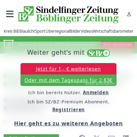
Kreis BB
Blaulicht
Sport
Überregional
Bilder
Videos
Wirtschaftsbarometer
Machen Sie mit beim SZ/BZ-Bürgerbarometer!
Jetzt abstimmen
Weiter geht's mit
Jetzt für 1,- € weiterlesen
Deufringen: Der Chor Contakt stellt bei der
Oder mit dem Tagespass für 2,83€
Hauptversammlung seinen Zuwachs vor
endet automatisch
Ich bin bereits Nutzer.
Anmelden
Gospelprojekt bringt neue
Ich bin SZ/BZ-Premium Abonnent.
Mitglieder
Registrieren
Montag, 07. März 2016, 06:00 Uhr
Hier geht es zu weiteren Angeboten