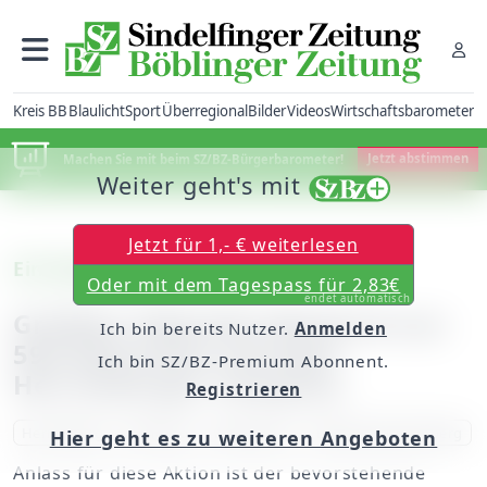
Kreis BB
Blaulicht
Sport
Überregional
Bilder
Videos
Wirtschaftsbarometer
Machen Sie mit beim SZ/BZ-Bürgerbarometer!
Jetzt abstimmen
Weiter geht's mit
Jetzt für 1,- € weiterlesen
Ein blaues Band für alle
Oder mit dem Tagespass für 2,83€
endet automatisch
Größtes lebendes Windrad aus
Ich bin bereits Nutzer.
Anmelden
598 Menschen auf dem
Ich bin SZ/BZ-Premium Abonnent.
Herrenberger Festplatz
Registrieren
Herrenberg
Windrad
Weltrekord
Baden-Württemberg
Hier geht es zu weiteren Angeboten
Anlass für diese Aktion ist der bevorstehende