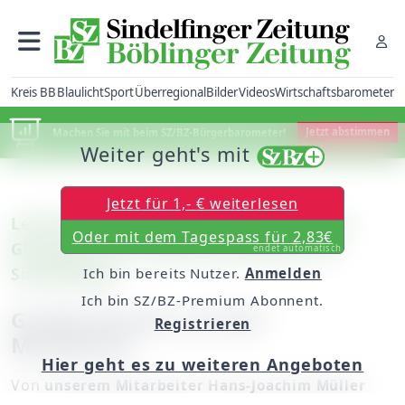
Kreis BB
Blaulicht
Sport
Überregional
Bilder
Videos
Wirtschaftsbarometer
Machen Sie mit beim SZ/BZ-Bürgerbarometer!
Jetzt abstimmen
Weiter geht's mit
Jetzt für 1,- € weiterlesen
Leichtathletik: Am Samstag beginnt im
Oder mit dem Tagespass für 2,83€
Glaspalast das Hallenmeeting des VfL
endet automatisch
Sindelfingen
Ich bin bereits Nutzer.
Anmelden
Ich bin SZ/BZ-Premium Abonnent.
Große Namen auf der
Registrieren
Meldeliste
Hier geht es zu weiteren Angeboten
Von
unserem Mitarbeiter Hans-Joachim Müller