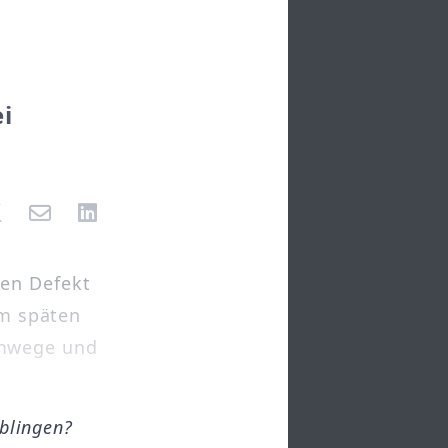
i
hen Defekt
am späten
emwege und
öblingen?