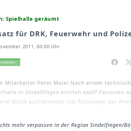
n: Spielhalle geräumt
atz für DRK, Feuerwehr und Polize
November 2011, 00:00 Uhr
vorlesen
bonnenten
 Mitarbeiter Peter Maier Nach einem technisc
elhalle in Sindelfingen erlitten zwölf Personen 
end durch austretendes Gas Reizungen der At
ichts mehr verpassen in der Region Sindelfingen/B