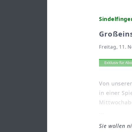
Sindelfinge
Großeins
Freitag, 11. 
Artikel 
Exklusiv für A
Von unserem
in einer Spi
Mittwochab
...
Sie wollen n