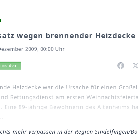
h
satz wegen brennender Heizdecke
Dezember 2009, 00:00 Uhr
vorlesen
bonnenten
nde Heizdecke war die Ursache für einen Großei
nd Rettungsdienst am ersten Weihnachtsfeierta
 Eine 89-jährige Bewohnerin des Altenheims ha
..
ichts mehr verpassen in der Region Sindelfingen/B