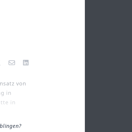
nsatz von
g in
tte in
öblingen?