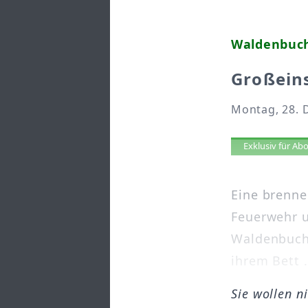
Waldenbuc
Großein
Montag, 28. 
Artikel 
Exklusiv für A
Eine brenne
Feuerwehr u
Waldenbuch.
ihrem Bett .
Sie wollen n