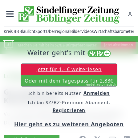
Kreis BB
Blaulicht
Sport
Überregional
Bilder
Videos
Wirtschaftsbarometer
Machen Sie mit beim SZ/BZ-Bürgerbarometer!
Jetzt abstimmen
Weiter geht's mit
Jetzt für 1,- € weiterlesen
Luftgewehr: SV Simmozheim
Oder mit dem Tagespass für 2,83€
endet automatisch
Grundstein für den
Ich bin bereits Nutzer.
Anmelden
Klassenerhalt
Ich bin SZ/BZ-Premium Abonnent.
Registrieren
Von
unserem Mitarbeiter Albert M. Kraushaar
Donnerstag, 20. November 2008, 00:00 Uhr
Hier geht es zu weiteren Angeboten